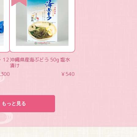
・12
沖縄県産海ぶどう 50g 塩水
漬け
,300
￥540
もっと見る