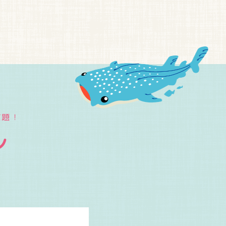
放題！
ン