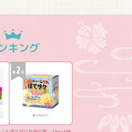
ンキング
ぽてザク石垣の塩 18g×4袋