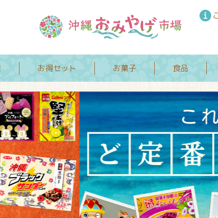
理
お得セット
お菓子
食品