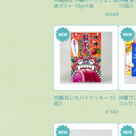
沖縄限定 沖縄ポークたまご風
沖縄 
味ポテト 18g×4袋
10個入
￥648
沖縄 紅いもパイクッキー 10
沖縄プ
個入
フルサン
￥540