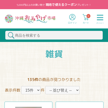
現地で使えるクーポン
5,000円以上のお買い物で
プレゼント！
0
ログイン
カート
メニュー
雑貨
135件
の商品が見つかりました
表示件数
件