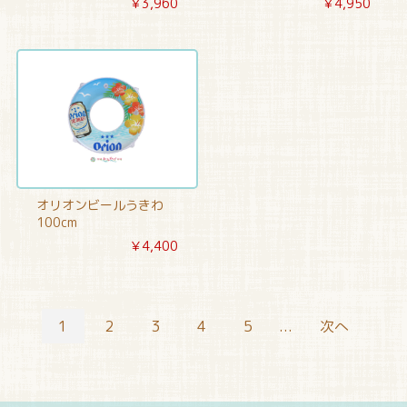
￥3,960
￥4,950
オリオンビールうきわ
100cm
￥4,400
1
2
3
4
5
...
次へ