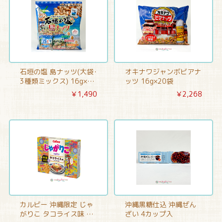
石垣の塩 島ナッツ(大袋･
オキナワジャンボビアナ
3種類ミックス) 16g×15
ッツ 16g×20袋
袋入
￥1,490
￥2,268
カルビー 沖縄限定 じゃ
沖縄黒糖仕込 沖縄ぜん
がりこ タコライス味 8
ざい 4カップ入