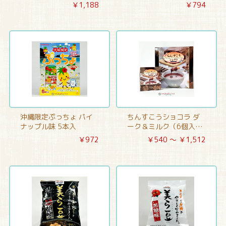
袋入
￥1,188
￥794
沖縄限定ぷっちょ パイ
ちんすこうショコラ ダ
ナップル味 5本入
ーク＆ミルク（6個入・
20個入） ファッション
￥972
￥540 ～ ￥1,512
キャンディ