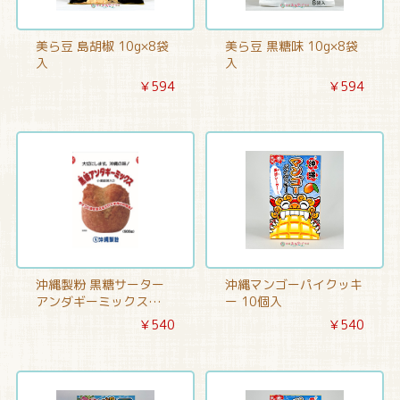
美ら豆 島胡椒 10g×8袋
美ら豆 黒糖味 10g×8袋
入
入
￥594
￥594
沖縄製粉 黒糖サーター
沖縄マンゴーパイクッキ
アンダギーミックス
ー 10個入
500g
￥540
￥540