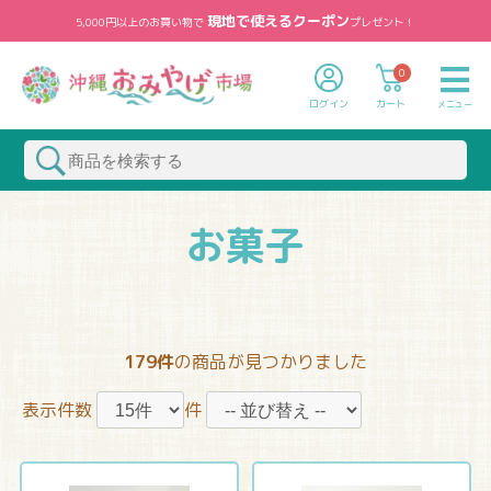
現地で使えるクーポン
5,000円以上のお買い物で
プレゼント！
0
ログイン
カート
メニュー
お菓子
179件
の商品が見つかりました
表示件数
件