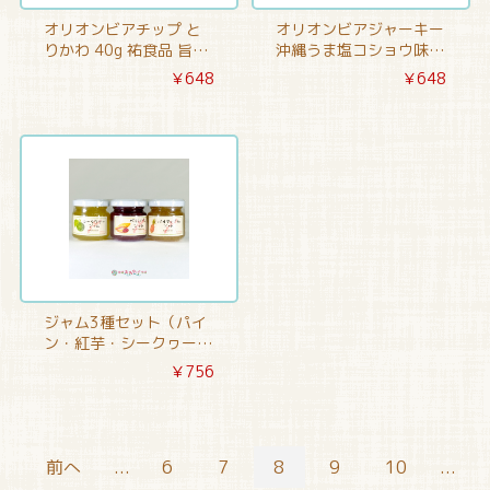
オリオンビアチップ と
オリオンビアジャーキー
りかわ 40g 祐食品 旨塩
沖縄うま塩コショウ味
コショウ味
45g 砂肝・ビール酵母入
￥648
￥648
り
ジャム3種セット（パイ
ン・紅芋・シークヮーサ
ー）
￥756
前へ
...
6
7
8
9
10
...