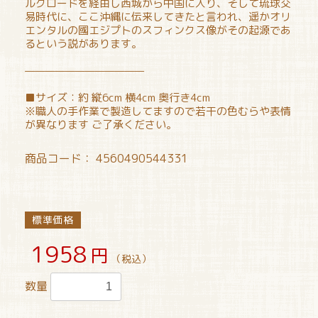
ルクロードを経由し西城から中国に入り、そして琉球交
易時代に、ここ沖縄に伝来してきたと言われ、遥かオリ
エンタルの國エジプトのスフィンクス像がその起源であ
るという説があります。
————————————
■サイズ：約 縦6cm 横4cm 奥行き4cm
※職人の手作業で製造してますので若干の色むらや表情
が異なります ご了承ください。
商品コード：
4560490544331
標準価格
1958
円
（税込）
数量