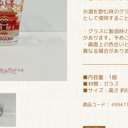
お酒を飲む時のグ
として使用するこ
・グラスに製造時
があります。予め
・画面上の色合い
異なる場合があり
—————————
■内容量：1個
■材質：ガラス
■サイズ：高さ 約6
商品コード：
49947