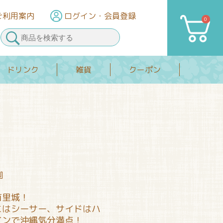
ご利用案内
ログイン
・会員登録
0
カート
ドリンク
雑貨
クーポン
』
首里城！
にはシーサー、サイドはハ
インで沖縄気分満点！