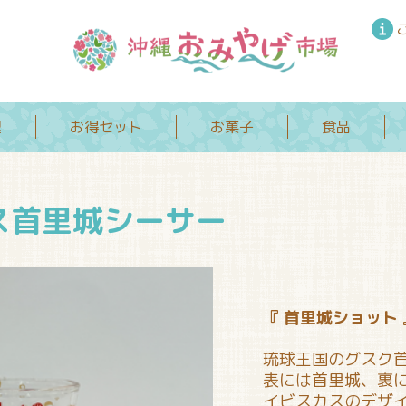
理
お得セット
お菓子
食品
ス首里城シーサー
『 首里城ショット 
琉球王国のグスク
表には首里城、裏
イビスカスのデザ