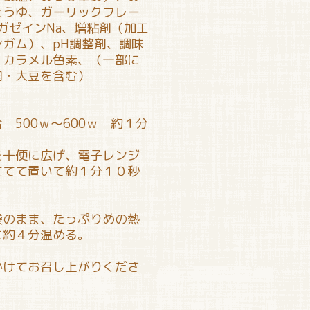
ょうゆ、ガーリックフレー
ガゼインNa、増粘剤（加工
ガム）、pH調整剤、調味
、カラメル色素、（一部に
肉・大豆を含む）
 500ｗ～600ｗ 約１分
を十便に広げ、電子レンジ
立てて置いて約１分１０秒
袋のまま、たっぷりめの熱
に約４分温める。
かけてお召し上がりくださ