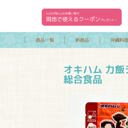
5,000円以上のお買い物で
現地で使えるクーポン
プレゼント！
商品一覧
新商品
沖縄料
オキハム 力飯シ
総合食品