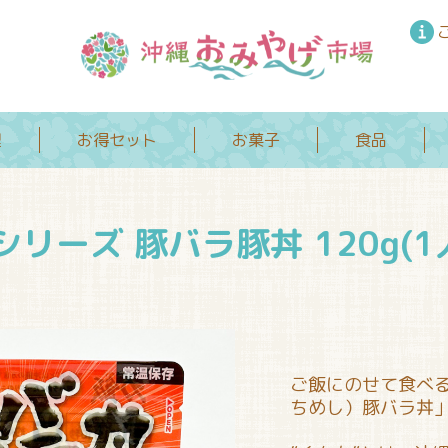
理
お得セット
お菓子
食品
リーズ 豚バラ豚丼 120g(1
ご飯にのせて食べ
ちめし）豚バラ丼