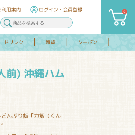
ご利用案内
ログイン
・会員登録
0
カート
ドリンク
雑貨
クーポン
人前) 沖縄ハム
るどんぶり飯「力飯（くん
」。