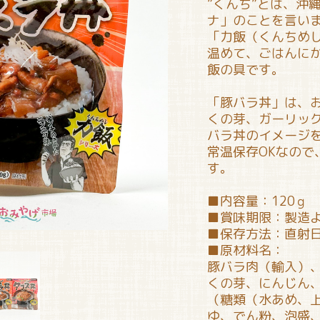
”くんち”とは、沖
ナ」のことを言い
「力飯（くんちめ
温めて、ごはんに
飯の具です。
「豚バラ丼」は、
くの芽、ガーリッ
バラ丼のイメージ
常温保存OKなので
す。
■内容量：120ｇ
■賞味期限：製造よ
■保存方法：直射
■原材料名：
豚バラ肉（輸入）
くの芽、にんじん
（糖類（水あめ、
ゆ、でん粉、泡盛