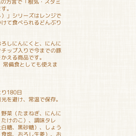
縄の方言で「根気・スタミ
ます。
し）」シリーズはレンジで
かけて食べられるどんぶり
おろしにんにくと、にんに
クチップ入りで今までの豚
をかえる商品です。
、常備食としても使えま
り180日
日光を避け、常温で保存。
、野菜（たまねぎ、にんに
、たけのこ）、調味タレ
上白糖、黒砂糖）、しょう
、食塩、おろし生姜）、お