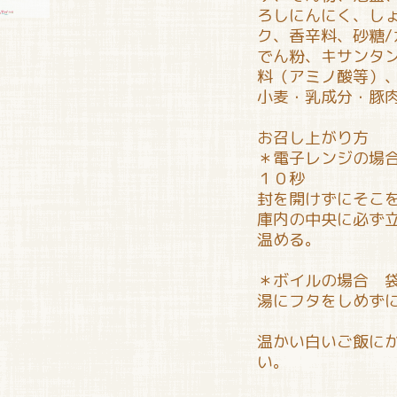
ろしにんにく、し
ク、香辛料、砂糖/
でん粉、キサンタン
料（アミノ酸等）
小麦・乳成分・豚
お召し上がり方
＊電子レンジの場合
１０秒
封を開けずにそこ
庫内の中央に必ず
温める。
＊ボイルの場合 
湯にフタをしめず
温かい白いご飯に
い。