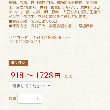
鶏卵、砂糖、食用植物油脂、澱粉加水分解物、麦芽粉
末、食塩/乳化剤、香料、酸化防止剤(V.E)、着色料(カロ
テン)、(一部に小麦・卵・豚肉・大豆を含む)同じ生産ラ
インで「落花生」を含む製品を生産しています。
■賞味期限：製造日より60日
■保存方法：直射日光・高温多湿を避け、常温保存
商品コード：
4540118006304 ～
4540118006311
標準価格
918 ～ 1728
円
（税込）
数量