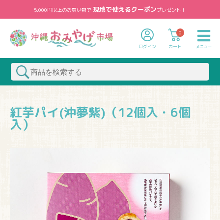
現地で使えるクーポン
5,000円以上のお買い物で
プレゼント！
0
ログイン
カート
メニュー
紅芋パイ(沖夢紫)（12個入・6個
入）