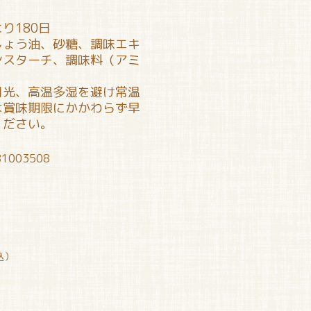
り180日
しょう油、砂糖、調味エキ
ンスターチ、調味料（アミ
日光、高温多湿を避け常温
は賞味期限にかかわらず早
ください。
81003508
込）