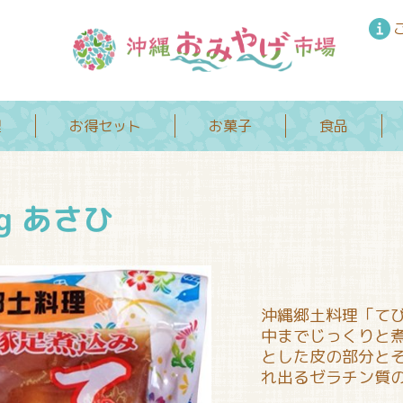
理
お得セット
お菓子
食品
0g あさひ
沖縄郷土料理「て
中までじっくりと
とした皮の部分と
れ出るゼラチン質