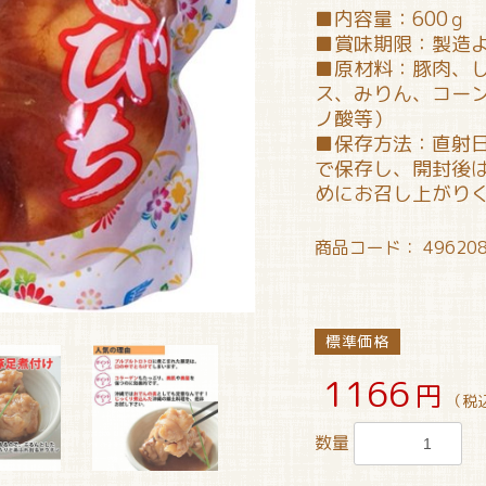
■内容量：600ｇ
■賞味期限：製造よ
■原材料：豚肉、
ス、みりん、コー
ノ酸等）
■保存方法：直射
で保存し、開封後
めにお召し上がり
商品コード：
49620
標準価格
1166
円
（税
数量