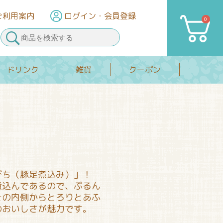
ご利用案内
ログイン
・会員登録
0
カート
ドリンク
雑貨
クーポン
びち（豚足煮込み）」！
煮込んであるので、ぷるん
その内側からとろりとあふ
のおいしさが魅力です。