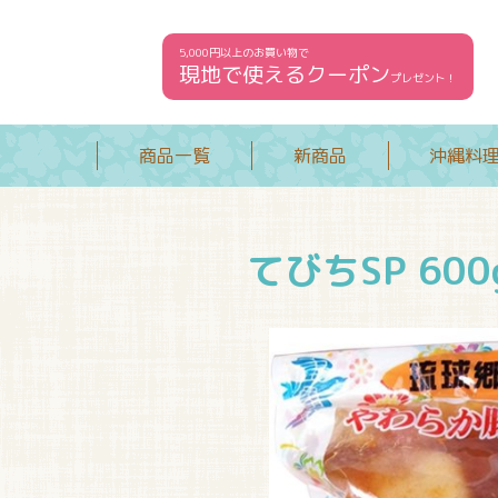
5,000円以上のお買い物で
現地で使えるクーポン
プレゼント！
商品一覧
新商品
沖縄料
てびちSP 60