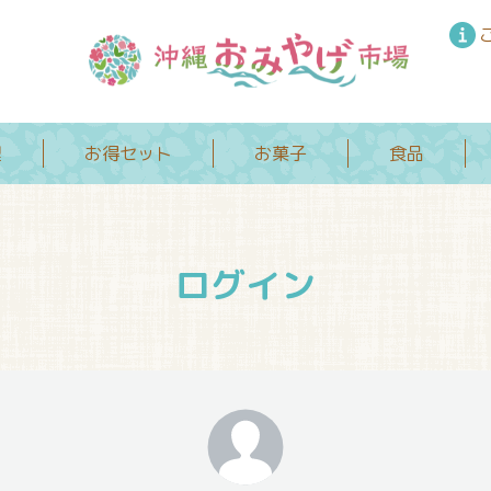
理
お得セット
お菓子
食品
ログイン