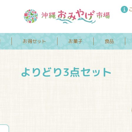
理
お得セット
お菓子
食品
よりどり3点セット